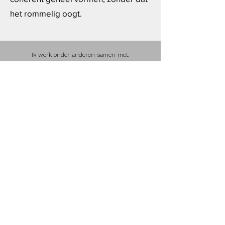
het rommelig oogt.
Ik werk onder anderen samen met:
©2025 door Binnen Natuurlijk - Zwolle